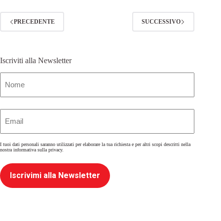
PRECEDENTE
SUCCESSIVO
Iscriviti alla Newsletter
Nome
(Obbligatorio)
Email
(Obbligatorio)
I tuoi dati personali saranno utilizzati per elaborare la tua richiesta e per altri scopi descritti nella
nostra
informativa sulla privacy
.
Iscrivimi alla Newsletter