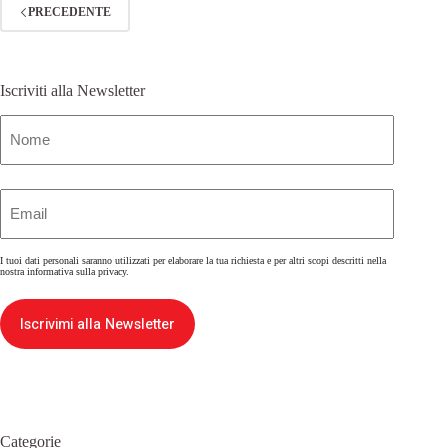
PRECEDENTE
Iscriviti alla Newsletter
Nome
(Obbligatorio)
Email
(Obbligatorio)
I tuoi dati personali saranno utilizzati per elaborare la tua richiesta e per altri scopi descritti nella
nostra
informativa sulla privacy
.
Iscrivimi alla Newsletter
Categorie