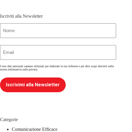
Iscriviti alla Newsletter
Nome
(Obbligatorio)
Email
(Obbligatorio)
I tuoi dati personali saranno utilizzati per elaborare la tua richiesta e per altri scopi descritti nella
nostra
informativa sulla privacy
.
Iscrivimi alla Newsletter
Categorie
Comunicazione Efficace