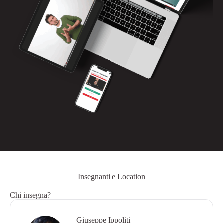
Insegnanti e Location
Chi insegna?
Giuseppe Ippoliti