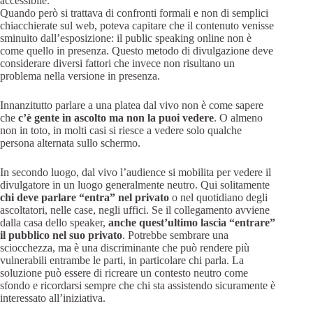
accessibile.
Quando però si trattava di confronti formali e non di semplici
chiacchierate sul web, poteva capitare che il contenuto venisse
sminuito dall’esposizione: il public speaking online non è
come quello in presenza. Questo metodo di divulgazione deve
considerare diversi fattori che invece non risultano un
problema nella versione in presenza.
Innanzitutto parlare a una platea dal vivo non è come sapere
che
c’è gente in ascolto ma non la puoi vedere
. O almeno
non in toto, in molti casi si riesce a vedere solo qualche
persona alternata sullo schermo.
In secondo luogo, dal vivo l’audience si mobilita per vedere il
divulgatore in un luogo generalmente neutro. Qui solitamente
chi deve parlare “entra” nel privato
o nel quotidiano degli
ascoltatori, nelle case, negli uffici. Se il collegamento avviene
dalla casa dello speaker,
anche quest’ultimo lascia “entrare”
il pubblico nel suo privato
. Potrebbe sembrare una
sciocchezza, ma è una discriminante che può rendere più
vulnerabili entrambe le parti, in particolare chi parla. La
soluzione può essere di ricreare un contesto neutro come
sfondo e ricordarsi sempre che chi sta assistendo sicuramente è
interessato all’iniziativa.