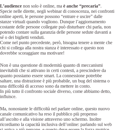
L’audience
non solo è online, ma
è anche “precaria”
.
Specie nelle dirette, negli webinar di conoscenza, nei confronti
online aperti, le persone possono “entrare e uscire” dalle
stanze virtuali quando vogliono. Dunque l’aggiornamento
costante delle persone collegate può disturbare chi parla, non
potendo contare sulla garanzia delle persone sedute davanti a
sé o dei biglietti venduti.
Come nel punto precedente, però, bisogna tenere a mente che
chi si collega alla nostra stanza è interessato e questo non
dovrebbe scoraggiare ma motivare!
Non è una questione di modernità quanto di meccanismi
inevitabili che si attivano in certi contesti, a prescindere da
quanto possiamo essere smart. La connessione potrebbe
saltare, una distrazione è più probabile, un bug del sistema o
una difficoltà di accesso sono da mettere in conto.
In più tutto il confronto sociale diverso, come abbiamo detto,
influisce.
Ma, nonostante le difficoltà nel parlare online, questo nuovo
canale comunicativo ha reso il pubblico più propenso
all’ascolto e alla visione attraverso uno schermo. Inoltre
ricordiamo la capacità inclusiva dell’online: parlando sul web
si arriva a più persone, e questo deve essere la forza motrice