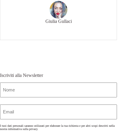
Giulia Gullaci
Iscriviti alla Newsletter
Nome
(Obbligatorio)
Email
(Obbligatorio)
I tuoi dati personali saranno utilizzati per elaborare la tua richiesta e per altri scopi descritti nella
nostra
informativa sulla privacy
.