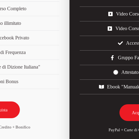
rso Completo
Video Cors
 illimitato
Video Cors
cebook Privato
Access
 di Frequenza
Gruppo Fa
di Dizione Italiana"
Attestat
oni Bonus
Ebook "Manuale 
ista
Acq
Credito + Bonifico
PayPal + Carte di