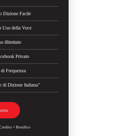
o Dizione Facile
o Uso della Voce
o illimitato
cebook Privato
o di Frequenza
di Dizione Italiana"
uista
 Credito + Bonifico