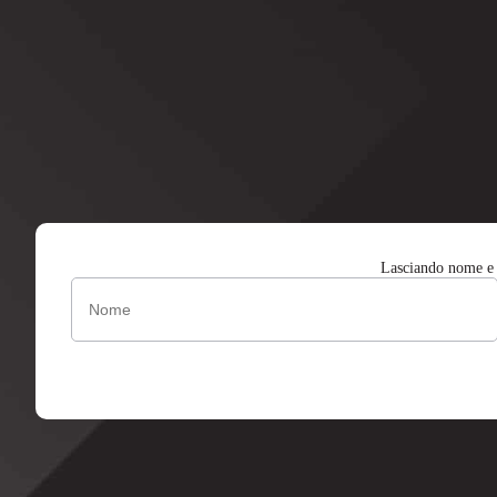
Lasciando nome e i
Nome
(Obbligatorio)