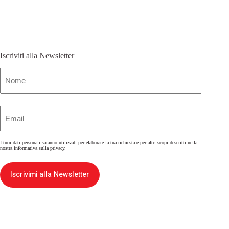
Iscriviti alla Newsletter
Nome
(Obbligatorio)
Email
(Obbligatorio)
I tuoi dati personali saranno utilizzati per elaborare la tua richiesta e per altri scopi descritti nella
nostra
informativa sulla privacy
.
Iscrivimi alla Newsletter