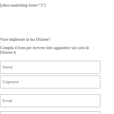
[yikes-mailchimp form=”3″]
Vuoi migliorare la tua Dizione?
Compila il form per ricevere info aggiuntive sui corsi di
Dizione.it
Nome
(Obbligatorio)
Email
(Obbligatorio)
Telefono