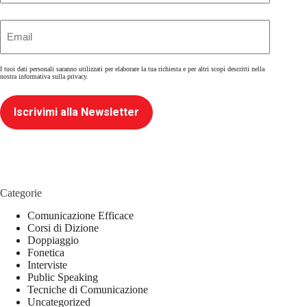
Email
(Obbligatorio)
I tuoi dati personali saranno utilizzati per elaborare la tua richiesta e per altri scopi descritti nella
nostra
informativa sulla privacy
.
Iscrivimi alla Newsletter
Categorie
Comunicazione Efficace
Corsi di Dizione
Doppiaggio
Fonetica
Interviste
Public Speaking
Tecniche di Comunicazione
Uncategorized