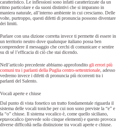
caratteristico. Le inflessioni sono infatti caratterizzate da un
ritmo particolare e da suoni distintivi che si imparano in
maniera naturale, all’interno ambiente in cui cresciamo. Delle
volte, purtroppo, questi difetti di pronuncia possono diventare
dei limiti.
Parlare con una dizione corretta invece ti permette di essere in
un territorio neutro dove qualunque italiano possa ben
comprendere il messaggio che cerchi di comunicare e sentire
su di sé l’efficacia di ciò che stai dicendo.
Nell’articolo precedente abbiamo approfondito
gli errori più
comuni tra i parlanti della Puglia centro-settentrionale
, adesso
vedremo invece i difetti di pronuncia più ricorrenti tra i
parlanti del Salento.
Vocali aperte e chiuse
Dal punto di vista fonetico un tratto fondamentale riguarda il
sistema delle vocali toniche per cui non sono previste la “e” e
la “o” chiuse. Il sistema vocalico è, come quello siciliano,
eptavocalico (prevede solo cinque elementi) e questo provoca
diverse difficoltà nella distinzione tra vocali aperte e chiuse.