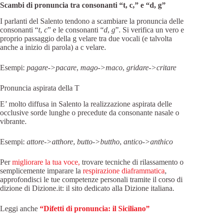
Scambi di pronuncia tra consonanti “t, c,” e “d, g”
I parlanti del Salento tendono a scambiare la pronuncia delle
consonanti “
t
,
c
” e le consonanti “
d
,
g
”. Si verifica un vero e
proprio passaggio della g velare tra due vocali (e talvolta
anche a inizio di parola) a c velare.
Esempi:
pagare->pacare
,
mago->maco
,
gridare->critare
Pronuncia aspirata della T
E’ molto diffusa in Salento la realizzazione aspirata delle
occlusive sorde lunghe o precedute da consonante nasale o
vibrante.
Esempi:
attore->atthore
,
butto->buttho
,
antico->anthico
Per
migliorare la tua voce,
trovare tecniche di rilassamento o
semplicemente imparare la
respirazione diaframmatica
,
approfondisci le tue competenze personali tramite il corso di
dizione di Dizione.it: il sito dedicato alla Dizione italiana.
Leggi anche
“Difetti di pronuncia: il Siciliano”