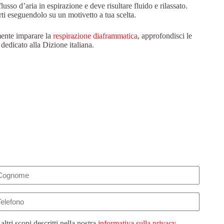
sso d’aria in espirazione e deve risultare fluido e rilassato.
rti eseguendolo su un motivetto a tua scelta.
mente imparare la
respirazione diaframmatica
, approfondisci le
o dedicato alla Dizione italiana.
lefono
 altri scopi descritti nella nostra
informativa sulla privacy
.