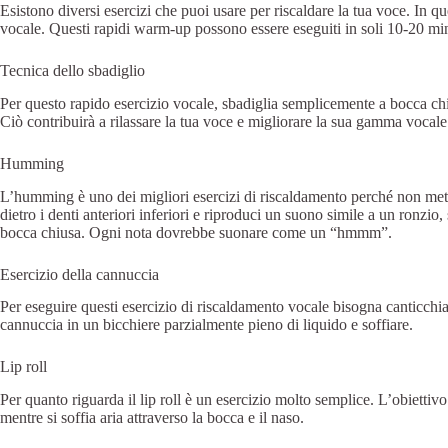
Esistono diversi esercizi che puoi usare per riscaldare la tua voce. In q
vocale. Questi rapidi warm-up possono essere eseguiti in soli 10-20 minu
Tecnica dello sbadiglio
Per questo rapido esercizio vocale, sbadiglia semplicemente a bocca chi
Ciò contribuirà a rilassare la tua voce e migliorare la sua gamma vocale
Humming
L’humming è uno dei migliori esercizi di riscaldamento perché non mette
dietro i denti anteriori inferiori e riproduci un suono simile a un ronzi
bocca chiusa. Ogni nota dovrebbe suonare come un “hmmm”.
Esercizio della cannuccia
Per eseguire questi esercizio di riscaldamento vocale bisogna canticchi
cannuccia in un bicchiere parzialmente pieno di liquido e soffiare.
Lip roll
Per quanto riguarda il lip roll è un esercizio molto semplice. L’obiettiv
mentre si soffia aria attraverso la bocca e il naso.