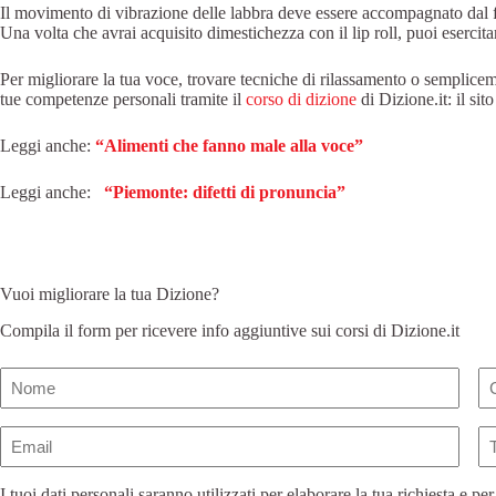
Il movimento di vibrazione delle labbra deve essere accompagnato dal flu
Una volta che avrai acquisito dimestichezza con il lip roll, puoi esercita
Per migliorare la tua voce, trovare tecniche di rilassamento o semplice
tue competenze personali tramite il
corso di dizione
di Dizione.it: il sit
Leggi anche:
“Alimenti che fanno male alla voce”
Leggi anche:
“Piemonte: difetti di pronuncia”
Vuoi migliorare la tua Dizione?
Compila il form per ricevere info aggiuntive sui corsi di Dizione.it
Nome
(Obbligatorio)
Email
Te
(Obbligatorio)
I tuoi dati personali saranno utilizzati per elaborare la tua richiesta e per