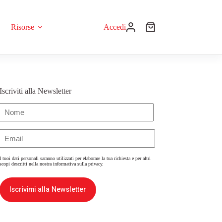
Risorse
Accedi
Iscriviti alla Newsletter
Nome
(Obbligatorio)
Email
(Obbligatorio)
I tuoi dati personali saranno utilizzati per elaborare la tua richiesta e per altri
scopi descritti nella nostra
informativa sulla privacy
.
Iscrivimi alla Newsletter