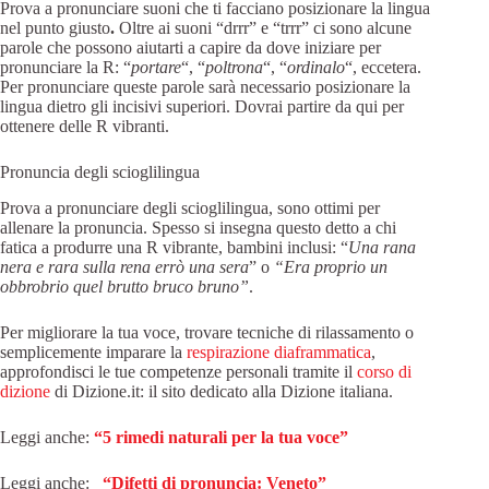
Prova a pronunciare suoni che ti facciano posizionare la lingua
nel punto giusto
.
Oltre ai suoni “drrr” e “trrr” ci sono alcune
parole che possono aiutarti a capire da dove iniziare per
pronunciare la R: “
portare
“, “
poltrona
“, “
ordinalo
“, eccetera.
Per pronunciare queste parole sarà necessario posizionare la
lingua dietro gli incisivi superiori. Dovrai partire da qui per
ottenere delle R vibranti.
Pronuncia degli scioglilingua
Prova a pronunciare degli scioglilingua, sono ottimi per
allenare la pronuncia. Spesso si insegna questo detto a chi
fatica a produrre una R vibrante, bambini inclusi: “
Una rana
nera e rara sulla rena errò una sera
” o
“Era proprio un
obbrobrio quel brutto bruco bruno”
.
Per migliorare la tua voce, trovare tecniche di rilassamento o
semplicemente imparare la
respirazione diaframmatica
,
approfondisci le tue competenze personali tramite il
corso di
dizione
di Dizione.it: il sito dedicato alla Dizione italiana.
Leggi anche:
“5 rimedi naturali per la tua voce”
Leggi anche:
“Difetti di pronuncia: Veneto”