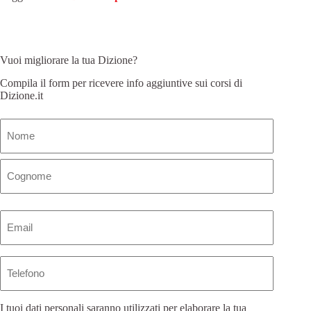
Vuoi migliorare la tua Dizione?
Compila il form per ricevere info aggiuntive sui corsi di
Dizione.it
Nome
(Obbligatorio)
Email
(Obbligatorio)
Telefono
I tuoi dati personali saranno utilizzati per elaborare la tua