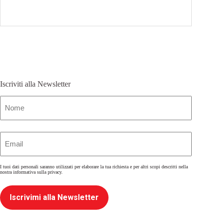
Iscriviti alla Newsletter
Nome
(Obbligatorio)
Email
(Obbligatorio)
I tuoi dati personali saranno utilizzati per elaborare la tua richiesta e per altri scopi descritti nella
nostra
informativa sulla privacy
.
Iscrivimi alla Newsletter