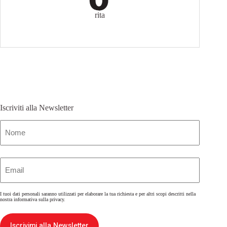
rita
Iscriviti alla Newsletter
Nome
(Obbligatorio)
Email
(Obbligatorio)
I tuoi dati personali saranno utilizzati per elaborare la tua richiesta e per altri scopi descritti nella
nostra
informativa sulla privacy
.
Iscrivimi alla Newsletter