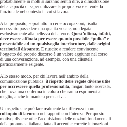
probabilmente in molti si saranno sentiti dire, a dimostrazione
della capacità di saper utilizzare la propria voce e renderla
funzionale nel contesto in cui si lavora.
A tal proposito, soprattutto in certe occupazioni, risulta
necessario possedere una qualità vocale, non legata
esclusivamente alla bellezza della voce.
Quest’ultima, infatti,
deve essere affinata per essere quanto possibile “pulita” e
presentabile ad un qualsivoglia interlocutore, dalle origini
territoriali disparate.
E riuscire a rendere convincente
l’oggetto del proprio discorso è un valore aggiunto nel corso
di una conversazione, ad esempio, con una clientela
particolarmente esigente.
Allo stesso modo, per chi lavora nell’ambito della
comunicazione pubblica,
il rispetto delle regole
diviene utile
per accrescere quella professionalità
, magari tanto ricercata,
che trova una conferma in coloro che sanno esprimersi al
meglio, anche in maniera persuasiva.
Un aspetto che può fare realmente la differenza in un
colloquio di lavoro
o nei rapporti con l’utenza. Per questo
motivo, diviene utile l’acquisizione delle nozioni fondamentali
della pronuncia italiana, fatta di accenti e corrette intonazioni.