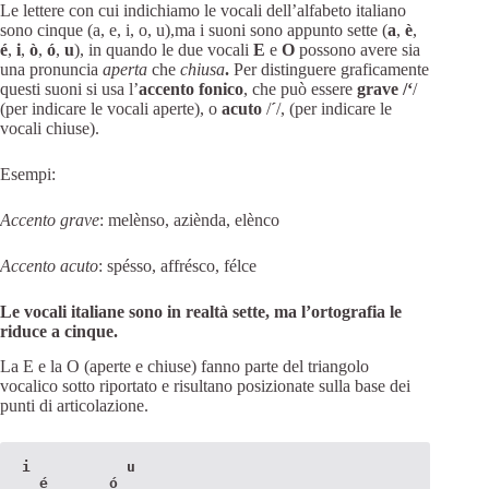
Le lettere con cui indichiamo le vocali dell’alfabeto italiano
sono cinque (a, e, i, o, u),ma i suoni sono appunto sette
(
a
,
è
,
é
,
i
,
ò
,
ó
,
u
), in quando le due vocali
E
e
O
possono avere sia
una pronuncia
aperta
che
chiusa
.
Per distinguere graficamente
questi suoni si usa l’
accento fonico
, che può essere
grave /‘
/
(per indicare le vocali aperte), o
acuto
/
´
/, (per indicare le
vocali chiuse).
Esempi:
Accento grave
: melènso, aziènda, elènco
Accento acuto
: spésso, affrésco, félce
Le vocali italiane sono in realtà sette, ma l’ortografia le
riduce a cinque.
La E e la O (aperte e chiuse) fanno parte del triangolo
vocalico sotto riportato e risultano posizionate sulla base dei
punti di articolazione.
i           u

  é       ó
