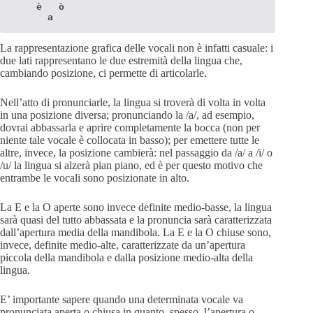
    è   ò

      a
La rappresentazione grafica delle vocali non è infatti casuale: i
due lati rappresentano le due estremità della lingua che,
cambiando posizione, ci permette di articolarle.
Nell’atto di pronunciarle, la lingua si troverà di volta in volta
in una posizione diversa; pronunciando la /a/, ad esempio,
dovrai abbassarla e aprire completamente la bocca (non per
niente tale vocale è collocata in basso); per emettere tutte le
altre, invece, la posizione cambierà: nel passaggio da /a/ a /i/ o
/u/ la lingua si alzerà pian piano, ed è per questo motivo che
entrambe le vocali sono posizionate in alto.
La E e la O aperte sono invece definite medio-basse, la lingua
sarà quasi del tutto abbassata e la pronuncia sarà caratterizzata
dall’apertura media della mandibola. La E e la O chiuse sono,
invece, definite medio-alte, caratterizzate da un’apertura
piccola della mandibola e dalla posizione medio-alta della
lingua.
E’ importante sapere quando una determinata vocale va
pronunciata aperta o chiusa in quanto, spesso, l’apertura o