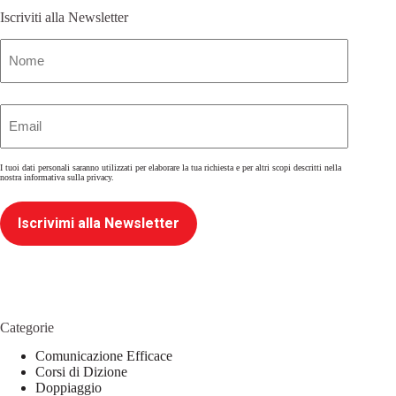
Iscriviti alla Newsletter
Nome
(Obbligatorio)
Email
(Obbligatorio)
I tuoi dati personali saranno utilizzati per elaborare la tua richiesta e per altri scopi descritti nella
nostra
informativa sulla privacy
.
Iscrivimi alla Newsletter
Categorie
Comunicazione Efficace
Corsi di Dizione
Doppiaggio