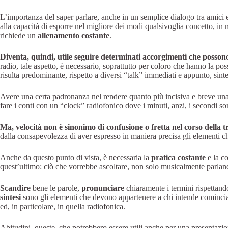
L’importanza del saper parlare, anche in un semplice dialogo tra amici e
alla capacità di esporre nel migliore dei modi qualsivoglia concetto, in
richiede un
allenamento costante
.
Diventa, quindi, utile seguire determinati accorgimenti che possono
radio, tale aspetto, è necessario, soprattutto per coloro che hanno la poss
risulta predominante, rispetto a diversi “talk” immediati e appunto, sinte
Avere una certa padronanza nel rendere quanto più incisiva e breve un
fare i conti con un “clock” radiofonico dove i minuti, anzi, i secondi so
Ma, velocità non è sinonimo di confusione o fretta nel corso della t
dalla consapevolezza di aver espresso in maniera precisa gli elementi ch
Anche da questo punto di vista, è necessaria la
pratica costante
e la co
quest’ultimo: ciò che vorrebbe ascoltare, non solo musicalmente parlan
Scandire
bene le parole,
pronunciare
chiaramente i termini rispettand
sintesi
sono gli elementi che devono appartenere a chi intende cominci
ed, in particolare, in quella radiofonica.
Abitudini, queste, che potrebbero essere utili anche per una presentazion