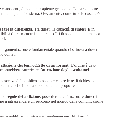
 conoscenti, denota una sapiente gestione della parola, oltre
 maniera “pulita” e sicura. Ovviamente, come tutte le cose, ciò
 fare la differenza
. Tra questi, la capacità di
sintesi
. E in
ibilità di trasmettere in una radio “di flusso”, in cui la musica
tici.
a argomentazione è fondamentale quando ci si trova a dover
no contati.
rattazione dei temi oggetto di un format.
L’ordine è dato
e potrebbero stuzzicare l’
attenzione degli ascoltatori.
noscenza del pubblico stesso, per capire le reali richieste di
do, ma anche in tema di contenuti da proporre.
o le
regole della dizione
, possedere una funzionale
dote di
are a intraprendere un percorso nel mondo della comunicazione
e in pubblico, incisiva e coinvolgente per chi ci ascolta.