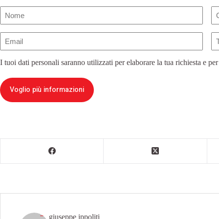
Nome
(Obbligatorio)
Email
Te
(Obbligatorio)
I tuoi dati personali saranno utilizzati per elaborare la tua richiesta e per
Voglio più informazioni
giuseppe ippoliti