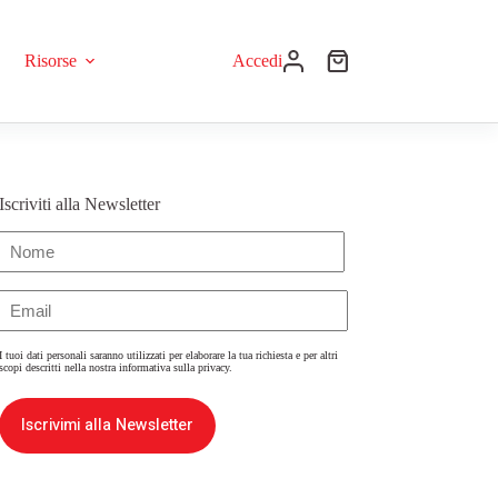
Risorse
Accedi
Iscriviti alla Newsletter
Nome
(Obbligatorio)
Email
(Obbligatorio)
I tuoi dati personali saranno utilizzati per elaborare la tua richiesta e per altri
scopi descritti nella nostra
informativa sulla privacy
.
Iscrivimi alla Newsletter