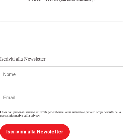
Iscriviti alla Newsletter
Nome
(Obbligatorio)
Email
(Obbligatorio)
I tuoi dati personali saranno utilizzati per elaborare la tua richiesta e per altri scopi descritti nella
nostra
informativa sulla privacy
.
Iscrivimi alla Newsletter