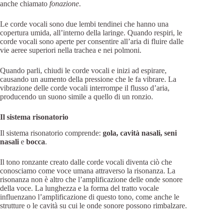
anche chiamato
fonazione
.
Le corde vocali sono due lembi tendinei che hanno una
copertura umida, all’interno della laringe. Quando respiri, le
corde vocali sono aperte per consentire all’aria di fluire dalle
vie aeree superiori nella trachea e nei polmoni.
Quando parli, chiudi le corde vocali e inizi ad espirare,
causando un aumento della pressione che le fa vibrare. La
vibrazione delle corde vocali interrompe il flusso d’aria,
producendo un suono simile a quello di un ronzio.
Il sistema risonatorio
Il sistema risonatorio comprende:
gola, cavità nasali, seni
nasali
e
bocca
.
Il tono ronzante creato dalle corde vocali diventa ciò che
conosciamo come voce umana attraverso la risonanza. La
risonanza non è altro che l’amplificazione delle onde sonore
della voce. La lunghezza e la forma del tratto vocale
influenzano l’amplificazione di questo tono, come anche le
strutture o le cavità su cui le onde sonore possono rimbalzare.