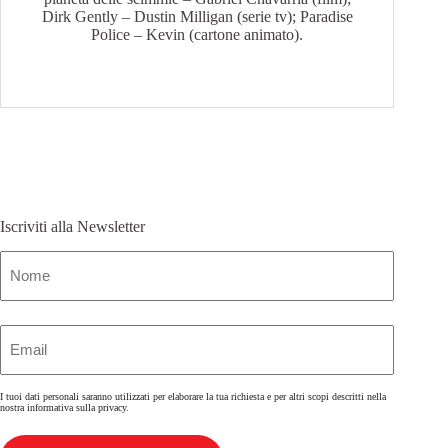
Dirk Gently – Dustin Milligan (serie tv); Paradise
Police – Kevin (cartone animato).
Iscriviti alla Newsletter
Nome
(Obbligatorio)
Email
(Obbligatorio)
I tuoi dati personali saranno utilizzati per elaborare la tua richiesta e per altri scopi descritti nella
nostra
informativa sulla privacy
.