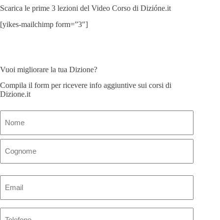
Scarica le prime 3 lezioni del Video Corso di Dizióne.it
[yikes-mailchimp form=”3″]
Vuoi migliorare la tua Dizione?
Compila il form per ricevere info aggiuntive sui corsi di
Dizione.it
Nome
(Obbligatorio)
Email
(Obbligatorio)
Telefono