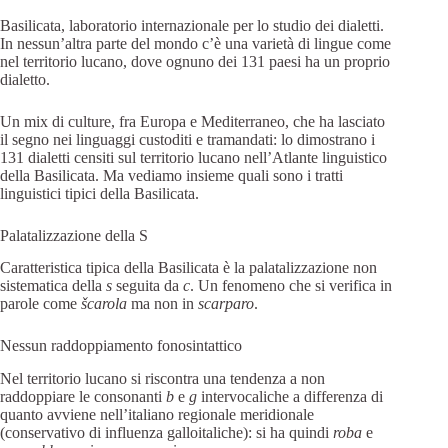
Basilicata, laboratorio internazionale per lo studio dei dialetti.
In nessun’altra parte del mondo c’è una varietà di lingue come
nel territorio lucano, dove ognuno dei 131 paesi ha un proprio
dialetto.
Un mix di culture, fra Europa e Mediterraneo, che ha lasciato
il segno nei linguaggi custoditi e tramandati: lo dimostrano i
131 dialetti censiti sul territorio lucano nell’Atlante linguistico
della Basilicata. Ma vediamo insieme quali sono i tratti
linguistici tipici della Basilicata.
Palatalizzazione della S
Caratteristica tipica della Basilicata è la palatalizzazione non
sistematica della
s
seguita da
c
. Un fenomeno che si verifica in
parole come
šcarola
ma non in
scarparo
.
Nessun raddoppiamento fonosintattico
Nel territorio lucano si riscontra una tendenza a non
raddoppiare le consonanti
b
e
g
intervocaliche a differenza di
quanto avviene nell’italiano regionale meridionale
(conservativo di influenza galloitaliche): si ha quindi
roba
e