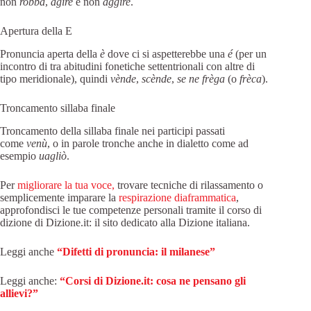
non
robba
,
agire
e non
aggire
.
Apertura della E
Pronuncia aperta della
è
dove ci si aspetterebbe una
é
(per un
incontro di tra abitudini fonetiche settentrionali con altre di
tipo meridionale), quindi
vènde
,
scènde
,
se ne frèga
(o
frèca
).
Troncamento sillaba finale
Troncamento della sillaba finale nei participi passati
come
venù
, o in parole tronche anche in dialetto come ad
esempio
uagliò
.
Per
migliorare la tua voce,
trovare tecniche di rilassamento o
semplicemente imparare la
respirazione diaframmatica
,
approfondisci le tue competenze personali tramite il corso di
dizione di Dizione.it: il sito dedicato alla Dizione italiana.
Leggi anche
“Difetti di pronuncia: il milanese”
Leggi anche:
“Corsi di Dizione.it: cosa ne pensano gli
allievi?”