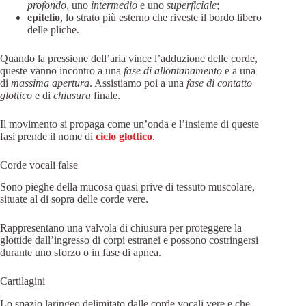
profondo
, uno
intermedio
e uno
superficiale
;
epitelio
, lo strato più esterno che riveste il bordo libero
delle pliche.
Quando la pressione dell’aria vince l’adduzione delle corde,
queste vanno incontro a una
fase di allontanamento
e a una
di
massima apertura
. Assistiamo poi a una
fase di contatto
glottico
e
di
chiusura
finale.
Il movimento si propaga come un’onda e l’insieme di queste
fasi prende il nome di
ciclo glottico
.
Corde vocali false
Sono pieghe della mucosa quasi prive di tessuto muscolare,
situate al di sopra delle corde vere.
Rappresentano una valvola di chiusura per proteggere la
glottide dall’ingresso di corpi estranei e possono costringersi
durante uno sforzo o in fase di apnea.
Cartilagini
Lo spazio laringeo delimitato dalle corde vocali vere e che