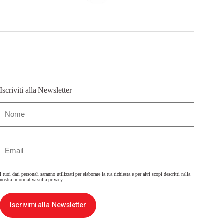
Iscriviti alla Newsletter
Nome
(Obbligatorio)
Email
(Obbligatorio)
I tuoi dati personali saranno utilizzati per elaborare la tua richiesta e per altri scopi descritti nella
nostra
informativa sulla privacy
.
Iscrivimi alla Newsletter