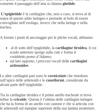
consente il passaggio dell’aria si chiama
glottide
.
L’epiglottide
è la cartilagine che, non a caso, si trova al di
sopra di questo adito laringeo e permette al bolo di essere
convogliato nell’esofago, invece che nella laringe e nella
trachea.
A fornire i punti di ancoraggio per le pliche vocali, abbiamo:
al di sotto dell’epiglottide, la
cartilagine tiroidea
, il cui
scudo anteriore sporge sulla cute e forma il
cosiddetto
pomo d’Adamo
;
sul lato opposto, i
processi vocali
delle
cartilagini
aritenoidee
.
Le altre cartilagini pari sono le
corniculate
che risiedono
sull’apice delle aritenoidi e le
cuneiformi
, considerate da
alcuni parte dell’epiglottide.
Tra la cartilagine tiroidea e il primo anello tracheale si trova
infine la
cricoide
. Questa è l’ultima delle cartilagini laringee
che ha la forma di un anello con castone e che si articola con
le aritenoidi sul margine superiore della sua lamina posteriore.