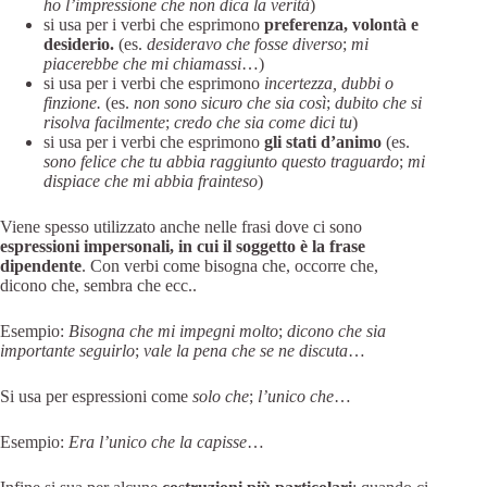
ho l’impressione che non dica la verità
)
si usa per i verbi che esprimono
preferenza, volontà e
desiderio.
(es.
desideravo che fosse diverso
;
mi
piacerebbe che mi chiamassi
…)
si usa per i verbi che esprimono
incertezza, dubbi o
finzione.
(es.
non sono sicuro che sia così
;
dubito che si
risolva facilmente
;
credo che sia come dici tu
)
si usa per i verbi che esprimono
gli stati d’animo
(es.
sono felice che tu abbia raggiunto questo traguardo
;
mi
dispiace che mi abbia frainteso
)
Viene spesso utilizzato anche nelle frasi dove ci sono
espressioni impersonali, in cui il soggetto è la frase
dipendente
. Con verbi come bisogna che, occorre che,
dicono che, sembra che ecc..
Esempio:
Bisogna che mi impegni molto
;
dicono che sia
importante seguirlo
;
vale la pena che se ne discuta
…
Si usa per espressioni come
solo che
;
l’unico che
…
Esempio:
Era l’unico che la capisse
…