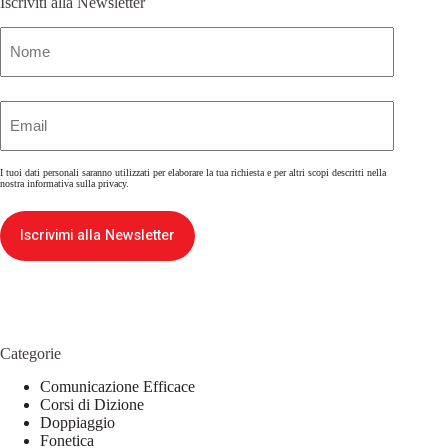
Iscriviti alla Newsletter
Nome
(Obbligatorio)
Email
(Obbligatorio)
I tuoi dati personali saranno utilizzati per elaborare la tua richiesta e per altri scopi descritti nella
nostra
informativa sulla privacy
.
Iscrivimi alla Newsletter
Categorie
Comunicazione Efficace
Corsi di Dizione
Doppiaggio
Fonetica