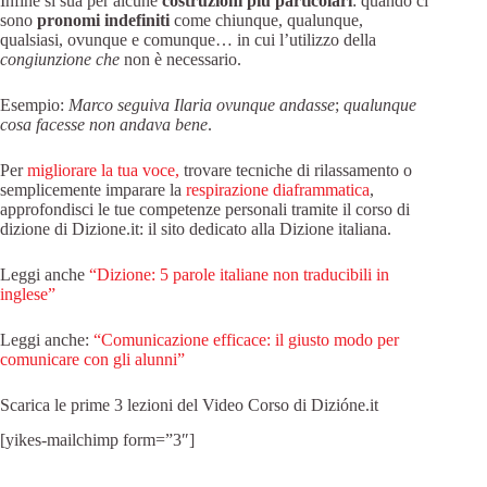
Infine si sua per alcune
costruzioni più particolari
: quando ci
sono
pronomi indefiniti
come chiunque, qualunque,
qualsiasi, ovunque e comunque… in cui l’utilizzo della
congiunzione che
non è necessario.
Esempio:
Marco seguiva Ilaria ovunque andasse
;
qualunque
cosa facesse non andava bene
.
Per
migliorare la tua voce,
trovare tecniche di rilassamento o
semplicemente imparare la
respirazione diaframmatica
,
approfondisci le tue competenze personali tramite il corso di
dizione di Dizione.it: il sito dedicato alla Dizione italiana.
Leggi anche
“Dizione: 5 parole italiane non traducibili in
inglese”
Leggi anche:
“Comunicazione efficace: il giusto modo per
comunicare con gli alunni”
Scarica le prime 3 lezioni del Video Corso di Dizióne.it
[yikes-mailchimp form=”3″]