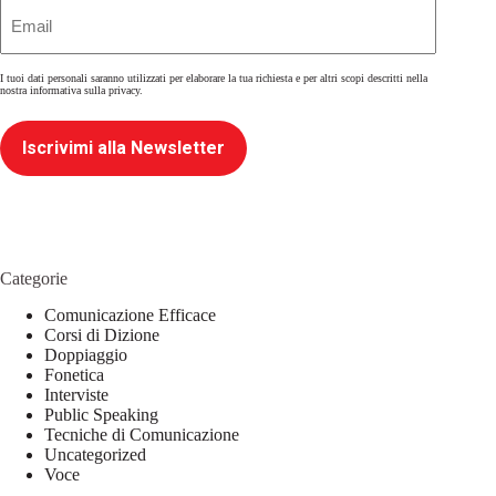
Email
(Obbligatorio)
I tuoi dati personali saranno utilizzati per elaborare la tua richiesta e per altri scopi descritti nella
nostra
informativa sulla privacy
.
Iscrivimi alla Newsletter
Categorie
Comunicazione Efficace
Corsi di Dizione
Doppiaggio
Fonetica
Interviste
Public Speaking
Tecniche di Comunicazione
Uncategorized
Voce