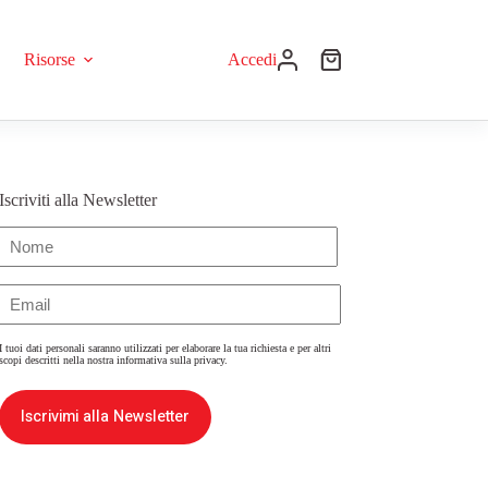
Risorse
Accedi
Iscriviti alla Newsletter
Nome
(Obbligatorio)
Email
(Obbligatorio)
I tuoi dati personali saranno utilizzati per elaborare la tua richiesta e per altri
scopi descritti nella nostra
informativa sulla privacy
.
Iscrivimi alla Newsletter