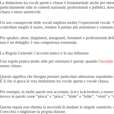
La distinzione tra vocali aperte e chiuse è fondamentale anche per otte
particolarmente utile in contesti nazionali, professionali o pubblici, d
chiara o meno autorevole.
Un uso consapevole delle vocali migliora inoltre l’espressività vocale.
controllare meglio il suono, rendere il parlato più armonioso e comuni
Per speaker, attori, doppiatori, insegnanti, formatori e professionisti d
non è un dettaglio: è una competenza essenziale.
La Regola Generale: l’accento tonico e la sua influenza
Una regola pratica molto utile per orientarsi è questa: quando l’
accento 
suono chiuso.
Questo significa che bisogna prestare particolare attenzione soprattutt
È lì che si gioca la vera distinzione tra vocale aperta e vocale chiusa.
Per esempio, in molte parole non accentate, la
e
e la
o
tendono a essere 
invece in parole come “pèsca” e “pésca”, “bòtte” e “bótte”, “vènti” e “v
Questa regola non elimina la necessità di studiare le singole casistiche,
l’orecchio e migliorare la propria dizione.