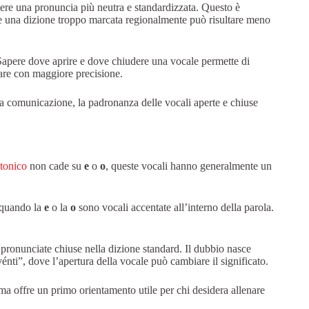
nere una pronuncia più neutra e standardizzata. Questo è
ove una dizione troppo marcata regionalmente può risultare meno
 Sapere dove aprire e dove chiudere una vocale permette di
care con maggiore precisione.
ella comunicazione, la padronanza delle vocali aperte e chiuse
tonico
non cade su
e
o
o
, queste vocali hanno generalmente un
o quando la
e
o la
o
sono vocali accentate all’interno della parola.
pronunciate chiuse nella dizione standard. Il dubbio nasce
énti”, dove l’apertura della vocale può cambiare il significato.
 ma offre un primo orientamento utile per chi desidera allenare