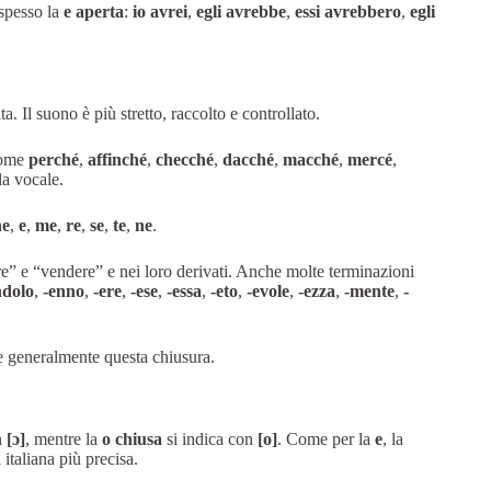
spesso la
e aperta
:
io avrei
,
egli avrebbe
,
essi avrebbero
,
egli
. Il suono è più stretto, raccolto e controllato.
 come
perché
,
affinché
,
checché
,
dacché
,
macché
,
mercé
,
la vocale.
he
,
e
,
me
,
re
,
se
,
te
,
ne
.
re” e “vendere” e nei loro derivati. Anche molte terminazioni
ndolo
,
-enno
,
-ere
,
-ese
,
-essa
,
-eto
,
-evole
,
-ezza
,
-mente
,
-
 generalmente questa chiusura.
n
[ɔ]
, mentre la
o chiusa
si indica con
[o]
. Come per la
e
, la
italiana più precisa.