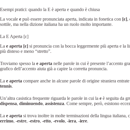
Esempi pratici: quando la E è aperta e quando è chiusa
La vocale
e
può essere pronunciata aperta, indicata in fonetica con
[ɛ]
,
sottile, ma nella dizione italiana ha un ruolo molto importante.
La E Aperta [ɛ]
La
e aperta [ɛ]
si pronuncia con la bocca leggermente più aperta e la li
più disteso e meno “stretto”.
Troviamo spesso la
e aperta
nelle parole in cui è presente l’accento g
grafico dell’accento aiuta già a capire la corretta pronuncia.
La
e aperta
compare anche in alcune parole di origine straniera entra
tennis
.
Un’altra casistica frequente riguarda le parole in cui la
e
è seguita da g
dispensa
,
diminuendo
,
assistenza
. Come sempre, però, esistono eccez
La
e aperta
si trova inoltre in molte terminazioni della lingua italiana
errimo
,
-estre
,
-estro
,
-etto
,
-evolo
,
-iera
,
-iere
.