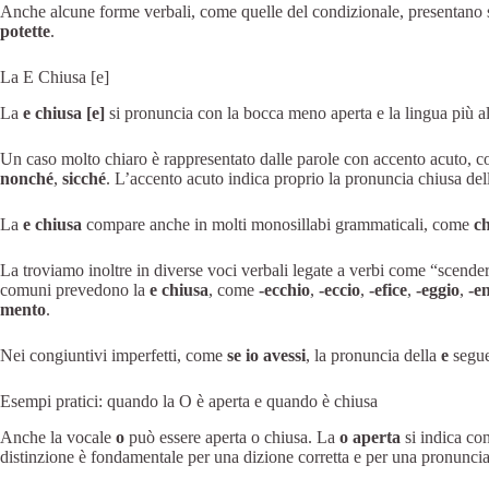
Anche alcune forme verbali, come quelle del condizionale, presentano 
potette
.
La E Chiusa [e]
La
e chiusa [e]
si pronuncia con la bocca meno aperta e la lingua più alta
Un caso molto chiaro è rappresentato dalle parole con accento acuto,
nonché
,
sicché
. L’accento acuto indica proprio la pronuncia chiusa del
La
e chiusa
compare anche in molti monosillabi grammaticali, come
c
La troviamo inoltre in diverse voci verbali legate a verbi come “scende
comuni prevedono la
e chiusa
, come
-ecchio
,
-eccio
,
-efice
,
-eggio
,
-e
mento
.
Nei congiuntivi imperfetti, come
se io avessi
, la pronuncia della
e
segue
Esempi pratici: quando la O è aperta e quando è chiusa
Anche la vocale
o
può essere aperta o chiusa. La
o aperta
si indica co
distinzione è fondamentale per una dizione corretta e per una pronuncia 