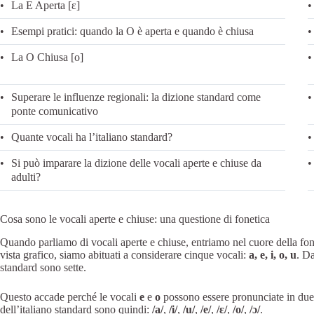
La E Aperta [ɛ]
Esempi pratici: quando la O è aperta e quando è chiusa
La O Chiusa [o]
Superare le influenze regionali: la dizione standard come
ponte comunicativo
Quante vocali ha l’italiano standard?
Si può imparare la dizione delle vocali aperte e chiuse da
adulti?
Cosa sono le vocali aperte e chiuse: una questione di fonetica
Quando parliamo di vocali aperte e chiuse, entriamo nel cuore della foneti
vista grafico, siamo abituati a considerare cinque vocali:
a, e, i, o, u
. Da
standard sono sette.
Questo accade perché le vocali
e
e
o
possono essere pronunciate in due 
dell’italiano standard sono quindi:
/a/
,
/i/
,
/u/
,
/e/
,
/ɛ/
,
/o/
,
/ɔ/
.