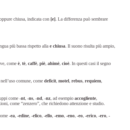
 oppure chiusa, indicata con
[e]
. La differenza può sembrare
ngua più bassa rispetto alla
e chiusa
. Il suono risulta più ampio,
rave, come
è
,
tè
,
caffè
,
piè
,
ahimè
,
cioè
. In questi casi il segno
te nell’uso comune, come
deficit
,
motel
,
rebus
,
requiem
,
ruppi come
-nt
,
-ns
,
-nd
,
-nz
, ad esempio
accogliente
,
ioni, come “zenzero”, che richiedono attenzione e studio.
, come
-ea
,
-edine
,
-elico
,
-ello
,
-emo
,
-eno
,
-eo
,
-erico
,
-ero
,
-