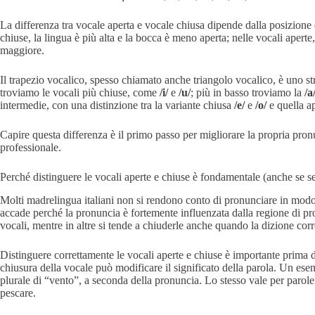
La differenza tra vocale aperta e vocale chiusa dipende dalla posizione 
chiuse, la lingua è più alta e la bocca è meno aperta; nelle vocali aperte
maggiore.
Il trapezio vocalico, spesso chiamato anche triangolo vocalico, è uno st
troviamo le vocali più chiuse, come
/i/
e
/u/
; più in basso troviamo la
/a
intermedie, con una distinzione tra la variante chiusa
/e/
e
/o/
e quella a
Capire questa differenza è il primo passo per migliorare la propria pronu
professionale.
Perché distinguere le vocali aperte e chiuse è fondamentale (anche se s
Molti madrelingua italiani non si rendono conto di pronunciare in modo 
accade perché la pronuncia è fortemente influenzata dalla regione di pro
vocali, mentre in altre si tende a chiuderle anche quando la dizione corre
Distinguere correttamente le vocali aperte e chiuse è importante prima di t
chiusura della vocale può modificare il significato della parola. Un ese
plurale di “vento”, a seconda della pronuncia. Lo stesso vale per parole 
pescare.