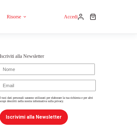
Risorse
Accedi
Iscriviti alla Newsletter
Nome
(Obbligatorio)
Email
(Obbligatorio)
I tuoi dati personali saranno utilizzati per elaborare la tua richiesta e per altri
scopi descritti nella nostra
informativa sulla privacy
.
Iscrivimi alla Newsletter