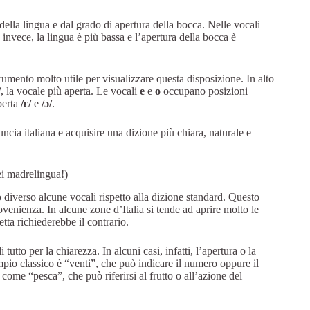
della lingua e dal grado di apertura della bocca. Nelle vocali
, invece, la lingua è più bassa e l’apertura della bocca è
rumento molto utile per visualizzare questa disposizione. In alto
/
, la vocale più aperta. Le vocali
e
e
o
occupano posizioni
perta
/ɛ/
e
/ɔ/
.
ncia italiana e acquisire una dizione più chiara, naturale e
ei madrelingua!)
diverso alcune vocali rispetto alla dizione standard. Questo
venienza. In alcune zone d’Italia si tende ad aprire molto le
tta richiederebbe il contrario.
utto per la chiarezza. In alcuni casi, infatti, l’apertura o la
mpio classico è “venti”, che può indicare il numero oppure il
come “pesca”, che può riferirsi al frutto o all’azione del