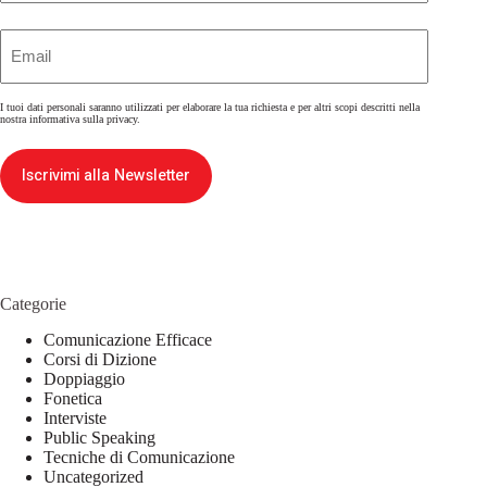
Email
(Obbligatorio)
I tuoi dati personali saranno utilizzati per elaborare la tua richiesta e per altri scopi descritti nella
nostra
informativa sulla privacy
.
Iscrivimi alla Newsletter
Categorie
Comunicazione Efficace
Corsi di Dizione
Doppiaggio
Fonetica
Interviste
Public Speaking
Tecniche di Comunicazione
Uncategorized