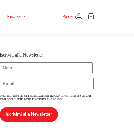
Risorse
Accedi
Iscriviti alla Newsletter
Nome
(Obbligatorio)
Email
(Obbligatorio)
I tuoi dati personali saranno utilizzati per elaborare la tua richiesta e per altri
scopi descritti nella nostra
informativa sulla privacy
.
Iscrivimi alla Newsletter