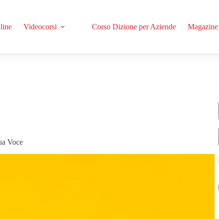
line
Videocorsi
Corso Dizione per Aziende
Magazine
ua Voce