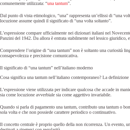
comunemente utilizzata: “
una tantum
”.
Dal punto di vista etimologico, “una” rappresenta un’ellissi di “una vol
locuzione assume quindi il significato di “una volta soltanto”.
L’espressione compare ufficialmente nei dizionari italiani nel Novecento
Panzini del 1942. Da allora è entrata stabilmente nel lessico giuridico,
Comprendere l’origine di “una tantum” non è soltanto una curiosità lingu
consapevolezza e precisione comunicativa.
Il significato di “una tantum” nell’italiano moderno
Cosa significa una tantum nell’italiano contemporaneo? La definizione 
L’espressione viene utilizzata per indicare qualcosa che accade in manie
sia come locuzione avverbiale sia come aggettivo invariabile.
Quando si parla di pagamento una tantum, contributo una tantum o bonu
sola volta e che non possiede carattere periodico o continuativo.
Il concetto centrale è proprio quello della non ricorrenza. Un evento,
destinati a ripetersi con regolarità.