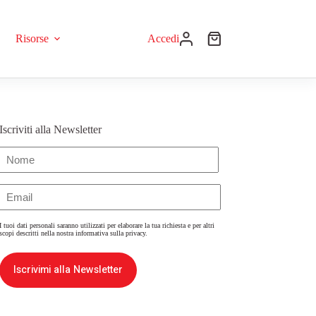
Risorse
Accedi
Iscriviti alla Newsletter
Nome
(Obbligatorio)
Email
(Obbligatorio)
I tuoi dati personali saranno utilizzati per elaborare la tua richiesta e per altri
scopi descritti nella nostra
informativa sulla privacy
.
Iscrivimi alla Newsletter