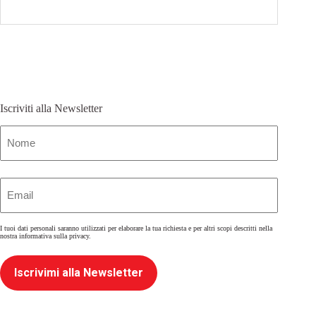
Iscriviti alla Newsletter
Nome
(Obbligatorio)
Email
(Obbligatorio)
I tuoi dati personali saranno utilizzati per elaborare la tua richiesta e per altri scopi descritti nella
nostra
informativa sulla privacy
.
Iscrivimi alla Newsletter