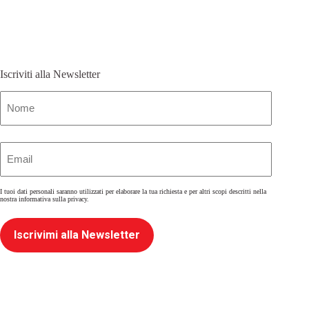
Iscriviti alla Newsletter
Nome
(Obbligatorio)
Email
(Obbligatorio)
I tuoi dati personali saranno utilizzati per elaborare la tua richiesta e per altri scopi descritti nella
nostra
informativa sulla privacy
.
Iscrivimi alla Newsletter