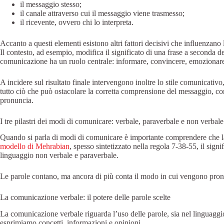
il messaggio stesso;
il canale attraverso cui il messaggio viene trasmesso;
il ricevente, ovvero chi lo interpreta.
Accanto a questi elementi esistono altri fattori decisivi che influenzano
Il contesto, ad esempio, modifica il significato di una frase a seconda d
comunicazione ha un ruolo centrale: informare, convincere, emozionare o
A incidere sul risultato finale intervengono inoltre lo stile comunicativo
tutto ciò che può ostacolare la corretta comprensione del messaggio, co
pronuncia.
I tre pilastri dei modi di comunicare: verbale, paraverbale e non verbale
Quando si parla di modi di comunicare è importante comprendere che la
modello di Mehrabian
, spesso sintetizzato nella regola 7-38-55, il sig
linguaggio non verbale e paraverbale.
Le parole contano, ma ancora di più conta il modo in cui vengono pro
La comunicazione verbale: il potere delle parole scelte
La comunicazione verbale riguarda l’uso delle parole, sia nel linguaggio 
esprimiamo concetti, informazioni e opinioni.