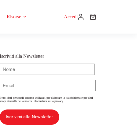
Risorse
Accedi
Iscriviti alla Newsletter
Nome
(Obbligatorio)
Email
(Obbligatorio)
I tuoi dati personali saranno utilizzati per elaborare la tua richiesta e per altri
scopi descritti nella nostra
informativa sulla privacy
.
Iscrivimi alla Newsletter