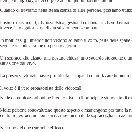
Perché il linguaggio del corpo è ancora più importante online
Quando ci troviamo nella stessa stanza di altre persone, possiamo utiliz
Postura, movimenti, distanza fisica, gestualità e contatto visivo lavora
invece, la maggior parte di questi strumenti scompare.
In molti casi gli interlocutori vedono soltanto il volto, parte delle spal
segnale visibile assume un peso maggiore.
Un sopracciglio alzato, una postura chiusa, uno sguardo sfuggente o un 
situazione dal vivo.
La presenza virtuale nasce proprio dalla capacità di utilizzare in modo
Il volto è il vero protagonista delle videocall
Nelle comunicazioni online il volto diventa il principale strumento di e
Molte persone sottovalutano questo aspetto e mantengono per tutta la riu
contrario, esagerano con sorrisi, movimenti delle sopracciglia e reazioni 
Nessuno dei due estremi è efficace.