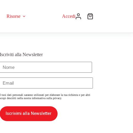
Risorse
Accedi
Iscriviti alla Newsletter
Nome
(Obbligatorio)
Email
(Obbligatorio)
I tuoi dati personali saranno utilizzati per elaborare la tua richiesta e per altri
scopi descritti nella nostra
informativa sulla privacy
.
Iscrivimi alla Newsletter