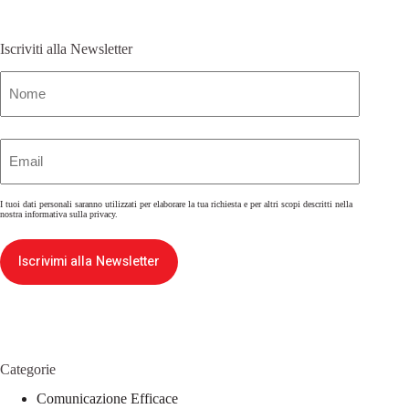
Iscriviti alla Newsletter
Nome
(Obbligatorio)
Email
(Obbligatorio)
I tuoi dati personali saranno utilizzati per elaborare la tua richiesta e per altri scopi descritti nella
nostra
informativa sulla privacy
.
Iscrivimi alla Newsletter
Categorie
Comunicazione Efficace