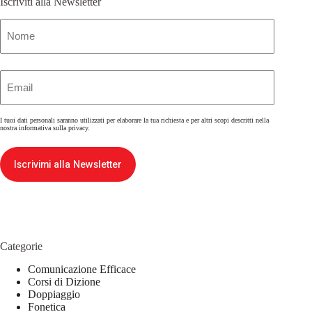
Iscriviti alla Newsletter
Nome
(Obbligatorio)
Email
(Obbligatorio)
I tuoi dati personali saranno utilizzati per elaborare la tua richiesta e per altri scopi descritti nella
nostra
informativa sulla privacy
.
Iscrivimi alla Newsletter
Categorie
Comunicazione Efficace
Corsi di Dizione
Doppiaggio
Fonetica