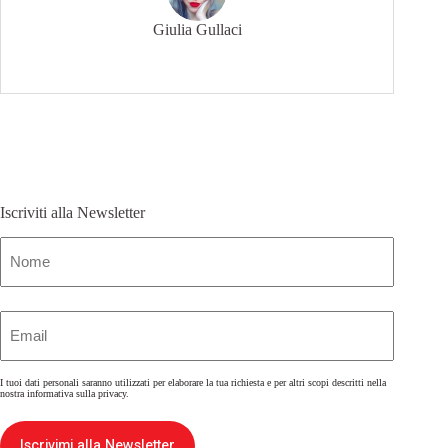
Giulia Gullaci
Iscriviti alla Newsletter
Nome
(Obbligatorio)
Email
(Obbligatorio)
I tuoi dati personali saranno utilizzati per elaborare la tua richiesta e per altri scopi descritti nella
nostra
informativa sulla privacy
.
Iscrivimi alla Newsletter