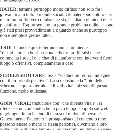
HATER
: termine purtroppo molto diffuso non solo fra i
giovani ma in tutto il mondo social. Gli hater sono coloro che
dietro un profilo vero o falso che sia, insultano gli utenti delle
piattaforme. Rappresentano un grande problema online e sono
già stati presi provvedimenti a riguardo anche se purtroppo
non è semplice gestire tutto.
TROLL
: anche questo termine indica un utente
“disturbatore”, che si nasconde dietro profili falsi e che
commenta i social o le chat di piattaforme con interventi fuori
luogo o offensivi, completamente a caso.
SCREENSHOTTARE
: ossia “scattare un fermo immagine
con il proprio dispositivo”. Lo screenshot è la “foto dello
schermo” e questo termine è il verbo italianizzato di questa
funzione, molto utilizzata.
GOIN’ VIRAL
: traducibile con “che diventa virale”, si
riferisce a un contenuto che in poco tempo spopola sul web
raggiungendo un bacino di utenza di milioni di persone.
Generalmente l’autore o il protagonista del contenuto (che
possono essere o meno la stessa persona), diventano a loro
volta virali e dunque famosi. Uno dei primi youtuber a essere