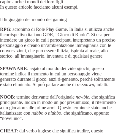
capire anche i mondi dei loro figli.
In questo articolo facciamo alcuni esempi.
Il linguaggio del mondo del gaming
RPG
: acronimo di Role Play Game. In Italia si utilizza anche
il corrispettivo italiano GDR, “Gioco di Ruolo”. Si usa per
intendere un gioco in cui i partecipanti interpretano un preciso
personaggio e creano un’ambientazione immaginaria con le
conversazioni, che può essere fittizia, ispirata al reale, allo
storico, all’immaginario, inventata e di qualsiasi genere.
SPAWNARE
: legato al mondo dei videogiochi, questo
termine indica il momento in cui un personaggio viene
generato durante il gioco, anzi ri-generato, perché solitamente
è stato eliminato. Si può parlare anche di
re-spawn
, infatti.
NOOB
: termine derivante dall’originale
newbie
, che significa
principiante. Indica in modo un po’ presuntuoso, il riferimento
a un giocatore alle prime armi. Questo termine è stato anche
italianizzato con
nabbo
o
niubbo
, che significano, appunto
“novellino”.
CHEAT
: dal verbo inglese che significa tradire, questo