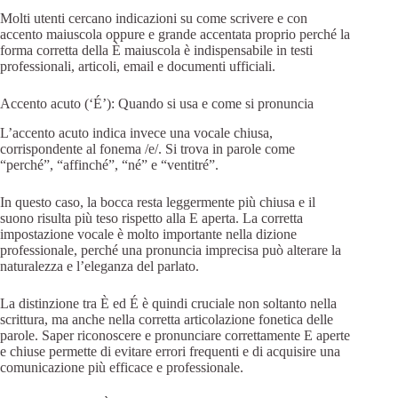
Molti utenti cercano indicazioni su come scrivere e con
accento maiuscola oppure e grande accentata proprio perché la
forma corretta della È maiuscola è indispensabile in testi
professionali, articoli, email e documenti ufficiali.
Accento acuto (‘É’): Quando si usa e come si pronuncia
L’accento acuto indica invece una vocale chiusa,
corrispondente al fonema /e/. Si trova in parole come
“perché”, “affinché”, “né” e “ventitré”.
In questo caso, la bocca resta leggermente più chiusa e il
suono risulta più teso rispetto alla E aperta. La corretta
impostazione vocale è molto importante nella dizione
professionale, perché una pronuncia imprecisa può alterare la
naturalezza e l’eleganza del parlato.
La distinzione tra È ed É è quindi cruciale non soltanto nella
scrittura, ma anche nella corretta articolazione fonetica delle
parole. Saper riconoscere e pronunciare correttamente E aperte
e chiuse permette di evitare errori frequenti e di acquisire una
comunicazione più efficace e professionale.