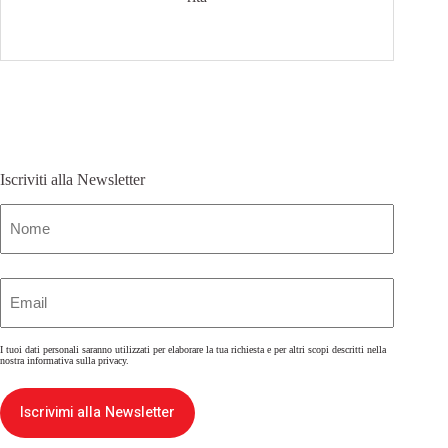
Iscriviti alla Newsletter
Nome
(Obbligatorio)
Email
(Obbligatorio)
I tuoi dati personali saranno utilizzati per elaborare la tua richiesta e per altri scopi descritti nella
nostra
informativa sulla privacy
.
Iscrivimi alla Newsletter