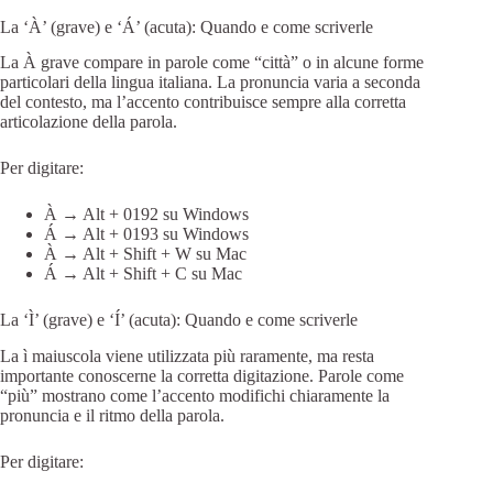
La ‘À’ (grave) e ‘Á’ (acuta): Quando e come scriverle
La À grave compare in parole come “città” o in alcune forme
particolari della lingua italiana. La pronuncia varia a seconda
del contesto, ma l’accento contribuisce sempre alla corretta
articolazione della parola.
Per digitare:
À → Alt + 0192 su Windows
Á → Alt + 0193 su Windows
À → Alt + Shift + W su Mac
Á → Alt + Shift + C su Mac
La ‘Ì’ (grave) e ‘Í’ (acuta): Quando e come scriverle
La ì maiuscola viene utilizzata più raramente, ma resta
importante conoscerne la corretta digitazione. Parole come
“più” mostrano come l’accento modifichi chiaramente la
pronuncia e il ritmo della parola.
Per digitare: