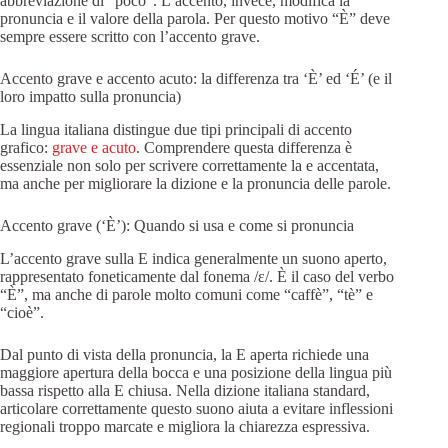
abbreviazione di “poco”. L’accento, invece, modifica la
pronuncia e il valore della parola. Per questo motivo “È” deve
sempre essere scritto con l’accento grave.
Accento grave e accento acuto: la differenza tra ‘È’ ed ‘É’ (e il
loro impatto sulla pronuncia)
La lingua italiana distingue due tipi principali di accento
grafico:
grave e acuto
. Comprendere questa differenza è
essenziale non solo per scrivere correttamente la e accentata,
ma anche per migliorare la dizione e la pronuncia delle parole.
Accento grave (‘È’): Quando si usa e come si pronuncia
L’accento grave sulla E indica generalmente un suono aperto,
rappresentato foneticamente dal fonema /ɛ/. È il caso del verbo
“È”, ma anche di parole molto comuni come “caffè”, “tè” e
“cioè”.
Dal punto di vista della pronuncia, la E aperta richiede una
maggiore apertura della bocca e una posizione della lingua più
bassa rispetto alla E chiusa. Nella dizione italiana standard,
articolare correttamente questo suono aiuta a evitare inflessioni
regionali troppo marcate e migliora la chiarezza espressiva.