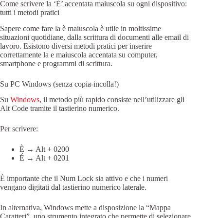
Come scrivere la ‘È’ accentata maiuscola su ogni dispositivo:
tutti i metodi pratici
Sapere come fare la è maiuscola è utile in moltissime
situazioni quotidiane, dalla scrittura di documenti alle email di
lavoro. Esistono diversi metodi pratici per inserire
correttamente la e maiuscola accentata su computer,
smartphone e programmi di scrittura.
Su PC Windows (senza copia-incolla!)
Su
Windows
, il metodo più rapido consiste nell’utilizzare gli
Alt Code tramite il tastierino numerico.
Per scrivere:
È → Alt + 0200
É → Alt + 0201
È importante che il Num Lock sia attivo e che i numeri
vengano digitati dal tastierino numerico laterale.
In alternativa, Windows mette a disposizione la “Mappa
Caratteri”, uno strumento integrato che permette di selezionare