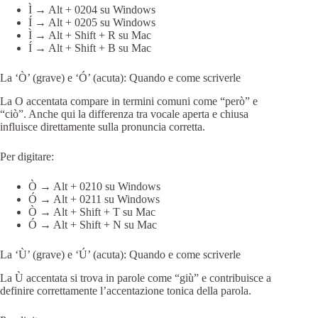
Ì → Alt + 0204 su Windows
Í → Alt + 0205 su Windows
Ì → Alt + Shift + R su Mac
Í → Alt + Shift + B su Mac
La ‘Ò’ (grave) e ‘Ó’ (acuta): Quando e come scriverle
La O accentata compare in termini comuni come “però” e
“ciò”. Anche qui la differenza tra vocale aperta e chiusa
influisce direttamente sulla pronuncia corretta.
Per digitare:
Ò → Alt + 0210 su Windows
Ó → Alt + 0211 su Windows
Ò → Alt + Shift + T su Mac
Ó → Alt + Shift + N su Mac
La ‘Ù’ (grave) e ‘Ú’ (acuta): Quando e come scriverle
La Ù accentata si trova in parole come “giù” e contribuisce a
definire correttamente l’accentazione tonica della parola.