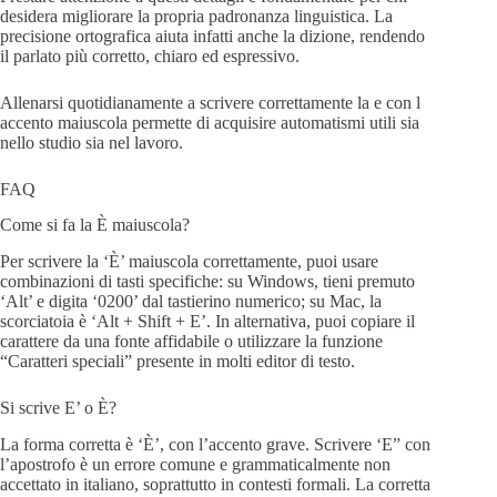
desidera migliorare la propria padronanza linguistica. La
precisione ortografica aiuta infatti anche la dizione, rendendo
il parlato più corretto, chiaro ed espressivo.
Allenarsi quotidianamente a scrivere correttamente la e con l
accento maiuscola permette di acquisire automatismi utili sia
nello studio sia nel lavoro.
FAQ
Come si fa la È maiuscola?
Per scrivere la ‘È’ maiuscola correttamente, puoi usare
combinazioni di tasti specifiche: su Windows, tieni premuto
‘Alt’ e digita ‘0200’ dal tastierino numerico; su Mac, la
scorciatoia è ‘Alt + Shift + E’. In alternativa, puoi copiare il
carattere da una fonte affidabile o utilizzare la funzione
“Caratteri speciali” presente in molti editor di testo.
Si scrive E’ o È?
La forma corretta è ‘È’, con l’accento grave. Scrivere ‘E” con
l’apostrofo è un errore comune e grammaticalmente non
accettato in italiano, soprattutto in contesti formali. La corretta