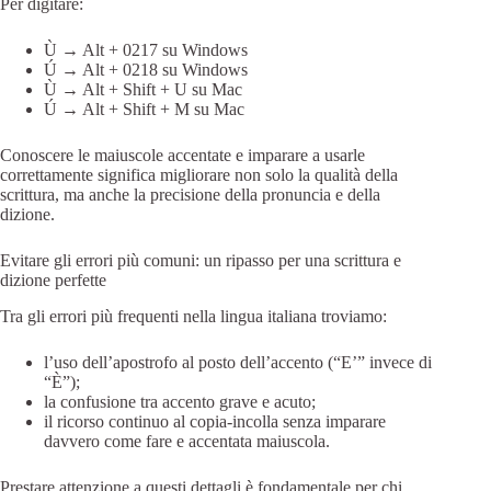
Per digitare:
Ù → Alt + 0217 su Windows
Ú → Alt + 0218 su Windows
Ù → Alt + Shift + U su Mac
Ú → Alt + Shift + M su Mac
Conoscere le maiuscole accentate e imparare a usarle
correttamente significa migliorare non solo la qualità della
scrittura, ma anche la precisione della pronuncia e della
dizione.
Evitare gli errori più comuni: un ripasso per una scrittura e
dizione perfette
Tra gli errori più frequenti nella lingua italiana troviamo:
l’uso dell’apostrofo al posto dell’accento (“E’” invece di
“È”);
la confusione tra accento grave e acuto;
il ricorso continuo al copia-incolla senza imparare
davvero come fare e accentata maiuscola.
Prestare attenzione a questi dettagli è fondamentale per chi