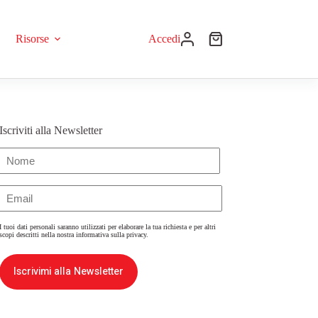
Risorse
Accedi
Iscriviti alla Newsletter
Nome
(Obbligatorio)
Email
(Obbligatorio)
I tuoi dati personali saranno utilizzati per elaborare la tua richiesta e per altri
scopi descritti nella nostra
informativa sulla privacy
.
Iscrivimi alla Newsletter