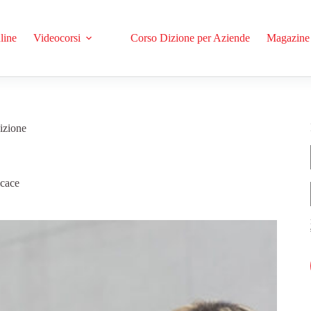
line
Videocorsi
Corso Dizione per Aziende
Magazine
izione
cace