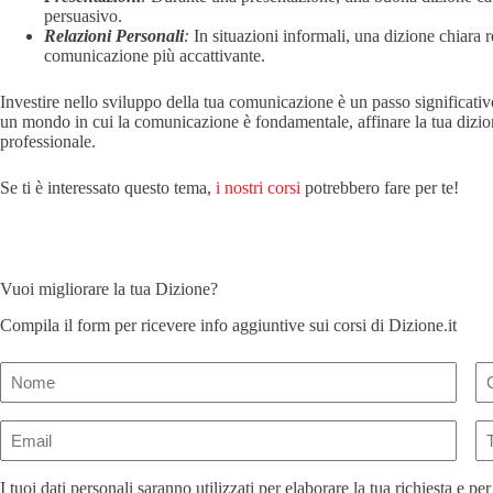
persuasivo.
Relazioni Personali
:
In situazioni informali, una dizione chiara 
comunicazione più accattivante.
Investire nello sviluppo della tua comunicazione è un passo significativ
un mondo in cui la comunicazione è fondamentale, affinare la tua dizione
professionale.
Se ti è interessato questo tema,
i nostri corsi
potrebbero fare per te!
Vuoi migliorare la tua Dizione?
Compila il form per ricevere info aggiuntive sui corsi di Dizione.it
Nome
(Obbligatorio)
Email
Te
(Obbligatorio)
I tuoi dati personali saranno utilizzati per elaborare la tua richiesta e per