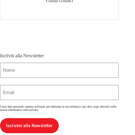
Giulia Gullaci
Iscriviti alla Newsletter
Nome
(Obbligatorio)
Email
(Obbligatorio)
I tuoi dati personali saranno utilizzati per elaborare la tua richiesta e per altri scopi descritti nella
nostra
informativa sulla privacy
.
Iscrivimi alla Newsletter