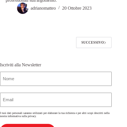
professionali sull'argomento.
adrianomatteo
20 Ottobre 2023
SUCCESSIVO
Iscriviti alla Newsletter
Nome
(Obbligatorio)
Email
(Obbligatorio)
I tuoi dati personali saranno utilizzati per elaborare la tua richiesta e per altri scopi descritti nella
nostra
informativa sulla privacy
.