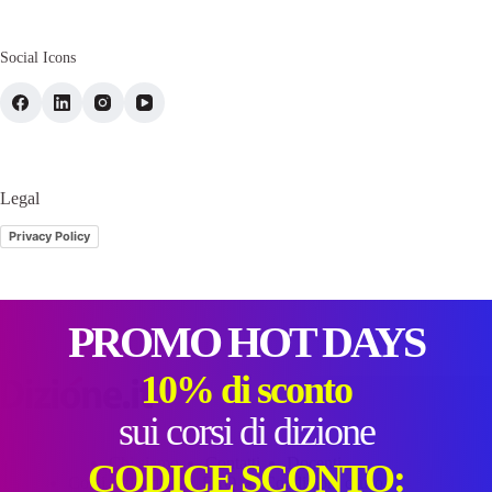
Social Icons
Legal
Privacy Policy
PROMO HOT DAYS
10% di sconto
sui corsi di dizione
Chi siamo
Contatti
Docenti
CODICE SCONTO:
Corsi Aziendali
FAQ
Condizioni d’uso